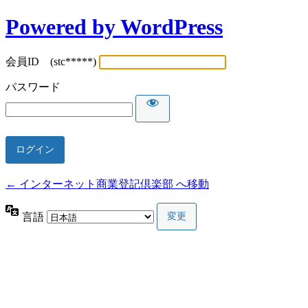
Powered by WordPress
会員ID (stc*****)
パスワード
← インターネット商業登記倶楽部 へ移動
言語