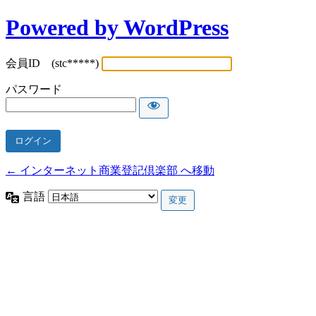
Powered by WordPress
会員ID (stc*****)
パスワード
← インターネット商業登記倶楽部 へ移動
言語