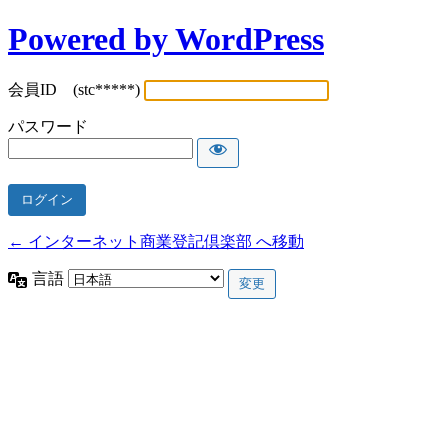
Powered by WordPress
会員ID (stc*****)
パスワード
← インターネット商業登記倶楽部 へ移動
言語