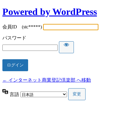
Powered by WordPress
会員ID (stc*****)
パスワード
← インターネット商業登記倶楽部 へ移動
言語