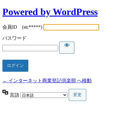
Powered by WordPress
会員ID (stc*****)
パスワード
← インターネット商業登記倶楽部 へ移動
言語