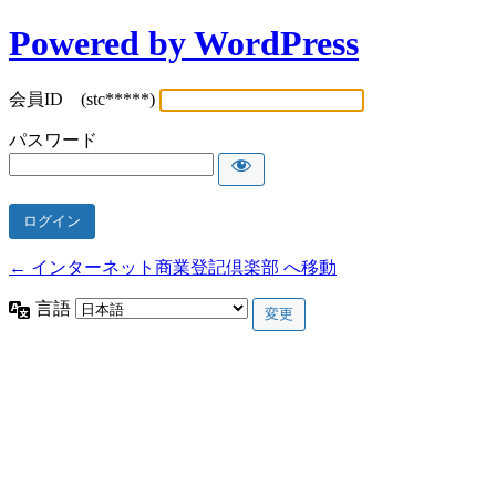
Powered by WordPress
会員ID (stc*****)
パスワード
← インターネット商業登記倶楽部 へ移動
言語