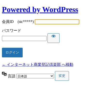
Powered by WordPress
会員ID (stc*****)
パスワード
← インターネット商業登記倶楽部 へ移動
言語