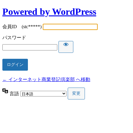
Powered by WordPress
会員ID (stc*****)
パスワード
← インターネット商業登記倶楽部 へ移動
言語