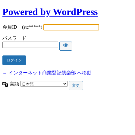
Powered by WordPress
会員ID (stc*****)
パスワード
← インターネット商業登記倶楽部 へ移動
言語