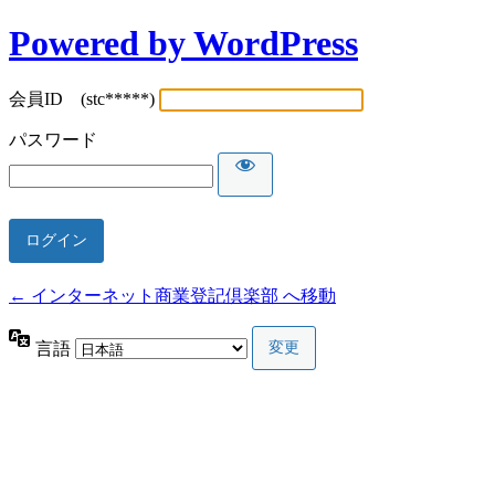
Powered by WordPress
会員ID (stc*****)
パスワード
← インターネット商業登記倶楽部 へ移動
言語