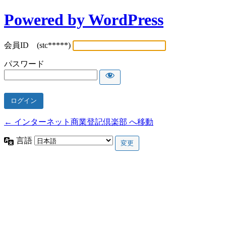
Powered by WordPress
会員ID (stc*****)
パスワード
← インターネット商業登記倶楽部 へ移動
言語