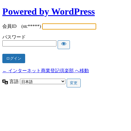
Powered by WordPress
会員ID (stc*****)
パスワード
← インターネット商業登記倶楽部 へ移動
言語