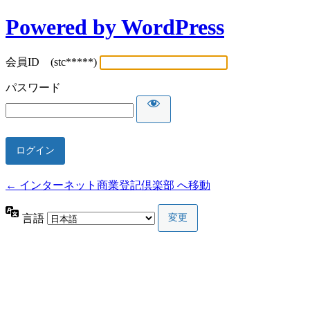
Powered by WordPress
会員ID (stc*****)
パスワード
← インターネット商業登記倶楽部 へ移動
言語