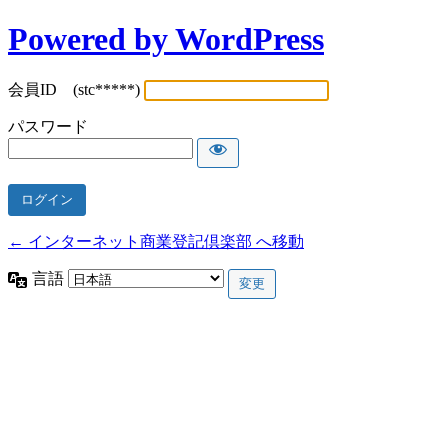
Powered by WordPress
会員ID (stc*****)
パスワード
← インターネット商業登記倶楽部 へ移動
言語