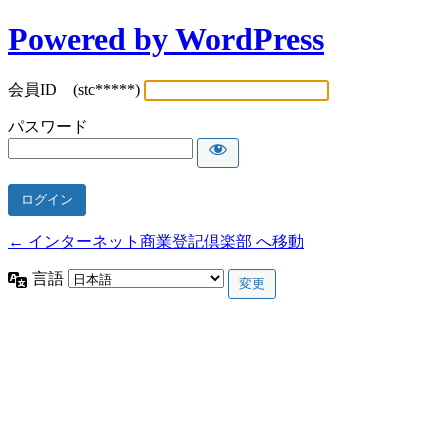
Powered by WordPress
会員ID (stc*****)
パスワード
← インターネット商業登記倶楽部 へ移動
言語