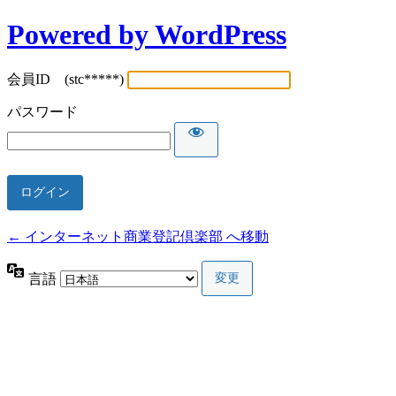
Powered by WordPress
会員ID (stc*****)
パスワード
← インターネット商業登記倶楽部 へ移動
言語