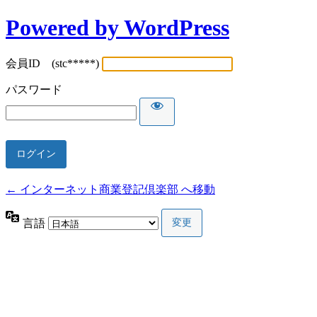
Powered by WordPress
会員ID (stc*****)
パスワード
← インターネット商業登記倶楽部 へ移動
言語