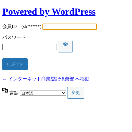
Powered by WordPress
会員ID (stc*****)
パスワード
← インターネット商業登記倶楽部 へ移動
言語