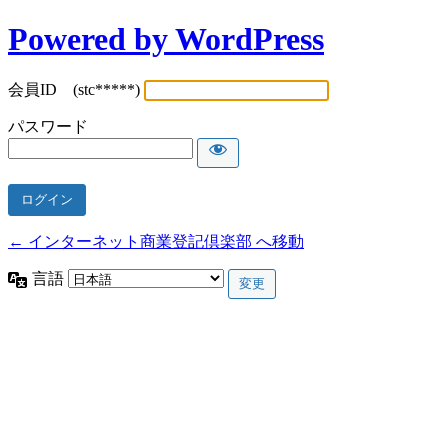
Powered by WordPress
会員ID (stc*****)
パスワード
← インターネット商業登記倶楽部 へ移動
言語