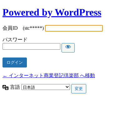
Powered by WordPress
会員ID (stc*****)
パスワード
← インターネット商業登記倶楽部 へ移動
言語