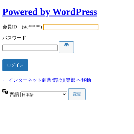
Powered by WordPress
会員ID (stc*****)
パスワード
← インターネット商業登記倶楽部 へ移動
言語