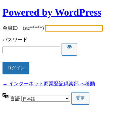
Powered by WordPress
会員ID (stc*****)
パスワード
← インターネット商業登記倶楽部 へ移動
言語