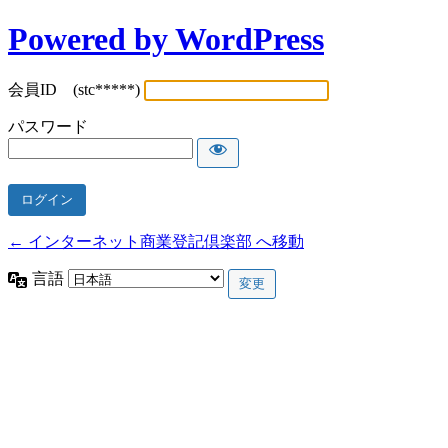
Powered by WordPress
会員ID (stc*****)
パスワード
← インターネット商業登記倶楽部 へ移動
言語