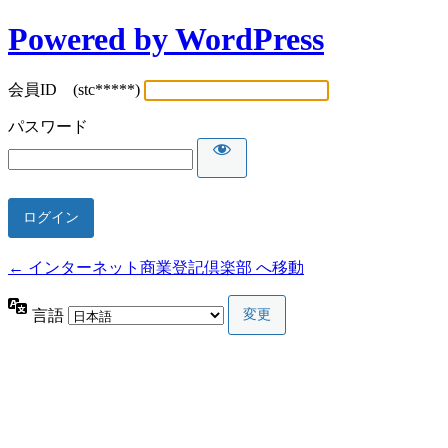
Powered by WordPress
会員ID (stc*****)
パスワード
← インターネット商業登記倶楽部 へ移動
言語