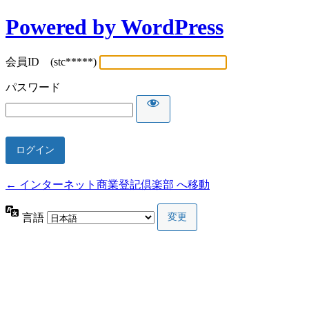
Powered by WordPress
会員ID (stc*****)
パスワード
← インターネット商業登記倶楽部 へ移動
言語