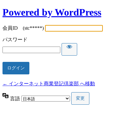
Powered by WordPress
会員ID (stc*****)
パスワード
← インターネット商業登記倶楽部 へ移動
言語