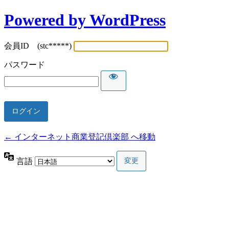
Powered by WordPress
会員ID (stc*****)
パスワード
← インターネット商業登記倶楽部 へ移動
言語