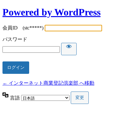
Powered by WordPress
会員ID (stc*****)
パスワード
← インターネット商業登記倶楽部 へ移動
言語