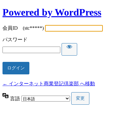
Powered by WordPress
会員ID (stc*****)
パスワード
← インターネット商業登記倶楽部 へ移動
言語