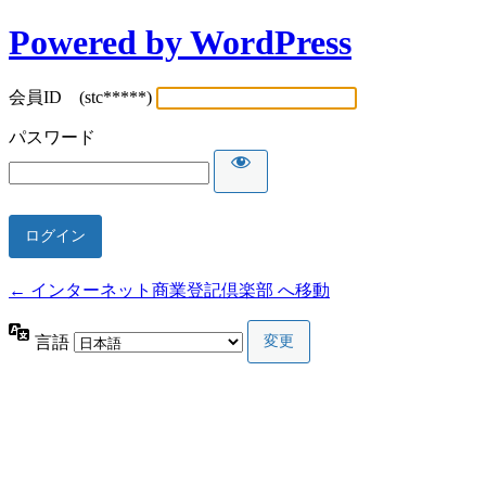
Powered by WordPress
会員ID (stc*****)
パスワード
← インターネット商業登記倶楽部 へ移動
言語