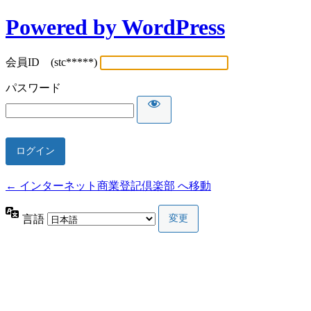
Powered by WordPress
会員ID (stc*****)
パスワード
← インターネット商業登記倶楽部 へ移動
言語