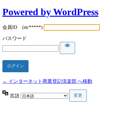
Powered by WordPress
会員ID (stc*****)
パスワード
← インターネット商業登記倶楽部 へ移動
言語