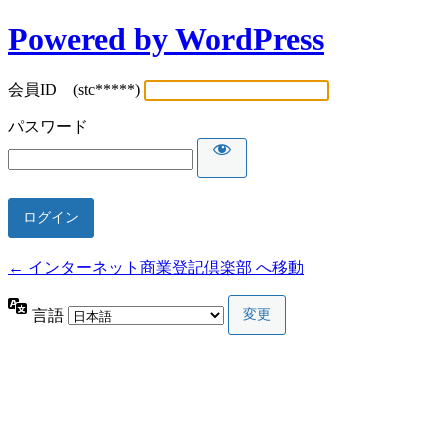
Powered by WordPress
会員ID (stc*****)
パスワード
← インターネット商業登記倶楽部 へ移動
言語