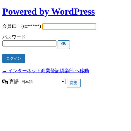
Powered by WordPress
会員ID (stc*****)
パスワード
← インターネット商業登記倶楽部 へ移動
言語