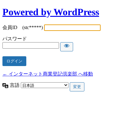
Powered by WordPress
会員ID (stc*****)
パスワード
← インターネット商業登記倶楽部 へ移動
言語