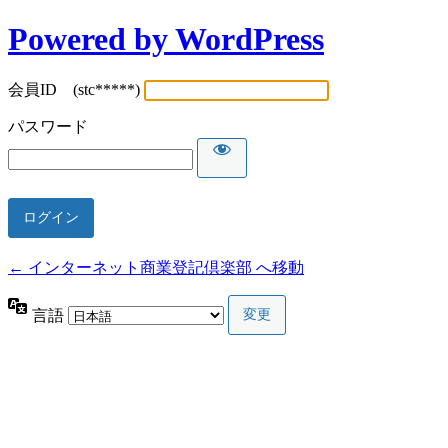
Powered by WordPress
会員ID (stc*****)
パスワード
← インターネット商業登記倶楽部 へ移動
言語