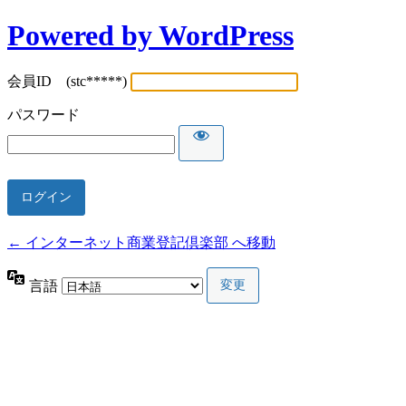
Powered by WordPress
会員ID (stc*****)
パスワード
← インターネット商業登記倶楽部 へ移動
言語