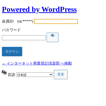
Powered by WordPress
会員ID (stc*****)
パスワード
← インターネット商業登記倶楽部 へ移動
言語