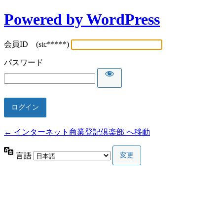
Powered by WordPress
会員ID (stc*****)
パスワード
← インターネット商業登記倶楽部 へ移動
言語