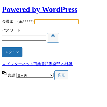
Powered by WordPress
会員ID (stc*****)
パスワード
← インターネット商業登記倶楽部 へ移動
言語