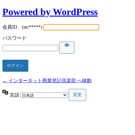
Powered by WordPress
会員ID (stc*****)
パスワード
← インターネット商業登記倶楽部 へ移動
言語