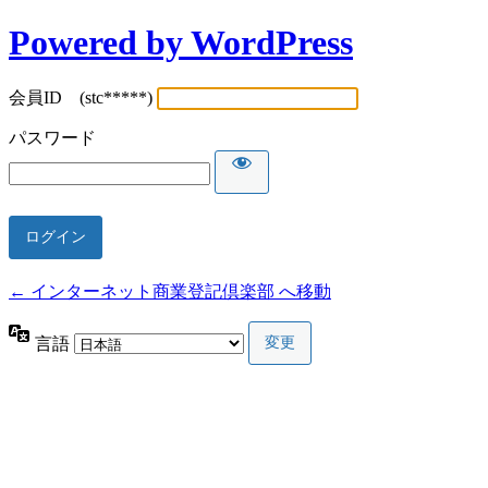
Powered by WordPress
会員ID (stc*****)
パスワード
← インターネット商業登記倶楽部 へ移動
言語