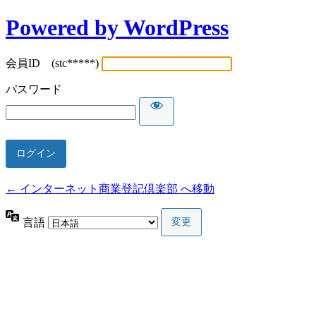
Powered by WordPress
会員ID (stc*****)
パスワード
← インターネット商業登記倶楽部 へ移動
言語