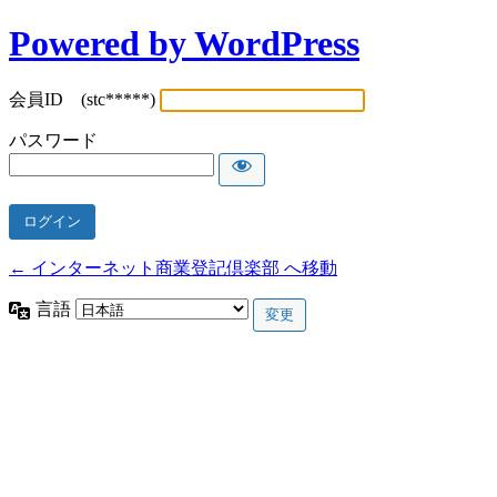
Powered by WordPress
会員ID (stc*****)
パスワード
← インターネット商業登記倶楽部 へ移動
言語