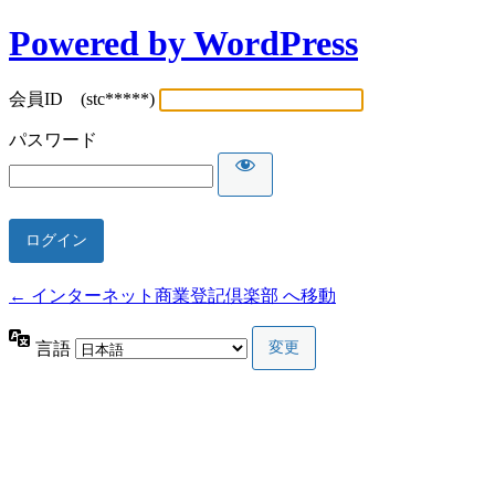
Powered by WordPress
会員ID (stc*****)
パスワード
← インターネット商業登記倶楽部 へ移動
言語