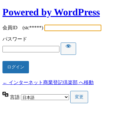
Powered by WordPress
会員ID (stc*****)
パスワード
← インターネット商業登記倶楽部 へ移動
言語