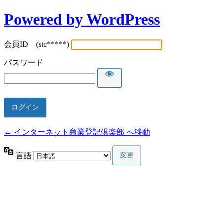
Powered by WordPress
会員ID (stc*****)
パスワード
← インターネット商業登記倶楽部 へ移動
言語