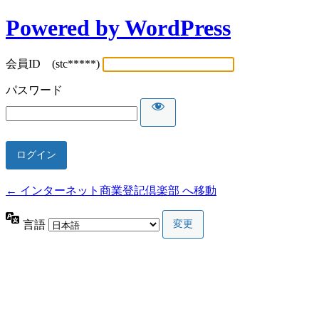
Powered by WordPress
会員ID (stc*****)
パスワード
← インターネット商業登記倶楽部 へ移動
言語