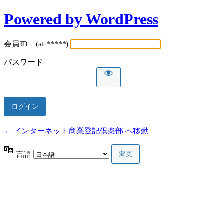
Powered by WordPress
会員ID (stc*****)
パスワード
← インターネット商業登記倶楽部 へ移動
言語