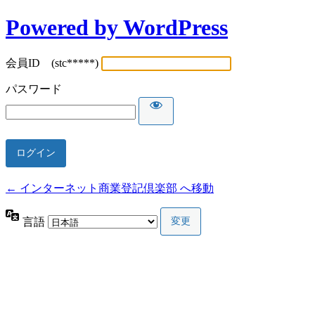
Powered by WordPress
会員ID (stc*****)
パスワード
← インターネット商業登記倶楽部 へ移動
言語